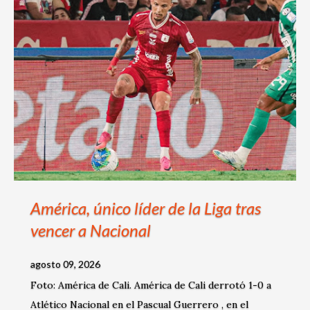
s
América, único líder de la Liga tras
vencer a Nacional
agosto 09, 2026
Foto: América de Cali. América de Cali derrotó 1-0 a
Atlético Nacional en el Pascual Guerrero , en el