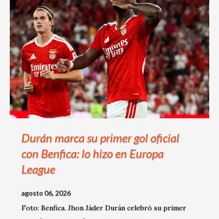
s
Durán marca su primer gol oficial
con Benfica: lo hizo en Europa
League
agosto 06, 2026
Foto: Benfica. Jhon Jáder Durán celebró su primer