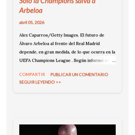
Solo la Champions salva a
Arbeloa
abril 05, 2026
Alex Caparros/Getty Images. El futuro de
Álvaro Arbeloa al frente del Real Madrid
depende, en gran medida, de lo que ocurra en la
UEFA Champions League . Según informó el
diario Diario AS , el torneo continental aparece
COMPARTIR
PUBLICAR UN COMENTARIO
como la única vía para sostener su proyecto en
SEGUIR LEYENDO >>
el banquillo blanco.