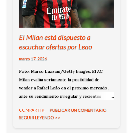
El Milan está dispuesto a
escuchar ofertas por Leao
marzo 17, 2026
Foto: Marco Luzzani/Getty Images. El AC
Milan evalúa seriamente la posibilidad de
vender a Rafael Leão en el próximo mercado ,
ante su rendimiento irregular y recientes
episodios de tensión interna, según informó el
COMPARTIR
PUBLICAR UN COMENTARIO
Diario AS . La decisión se da en medio de una
SEGUIR LEYENDO >>
temporada clave en la que el club se juega su
clasificación a la Champions League.