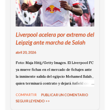
Liverpool acelera por extremo del
Leipzig ante marcha de Salah
abril 20, 2026
Foto: Maja Hitij/Getty Images. El Liverpool FC
ya mueve fichas en el mercado de fichajes ante
la inminente salida del egipcio Mohamed Salah ,
quien terminará contrato y dejará Anfield como
agente libre al final de la temporada. El club
COMPARTIR
PUBLICAR UN COMENTARIO
inglés ha definido a su principal objetivo para
SEGUIR LEYENDO >>
cubrir ese vacío ofensivo.