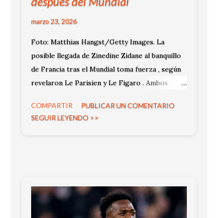
después del Mundial
marzo 23, 2026
Foto: Matthias Hangst/Getty Images. La
posible llegada de Zinedine Zidane al banquillo
de Francia tras el Mundial toma fuerza , según
revelaron Le Parisien y Le Figaro . Ambos
medios coinciden en que existe un acuerdo
COMPARTIR
PUBLICAR UN COMENTARIO
verbal con la Federación Francesa de Fútbol. La
SEGUIR LEYENDO >>
información sitúa al exjugador como sucesor de
Didier Deschamps tras el torneo.