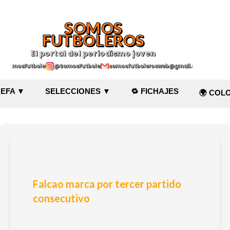
Ir al contenido principal
SOMOS
FUTBOLEROS
El portal del periodismo joven
@SomosFutboleroz
@SomosFutboleros
somosfutbolerosweb@gmail.com
EFA ▼
SELECCIONES ▼
🔁 FICHAJES
🌍 COL
Falcao marca por tercer partido
consecutivo