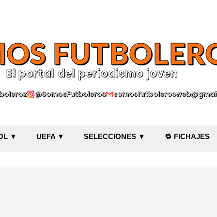
Ir al contenido principal
OS FUTBOLER
El portal del periodismo joven
oleroz
@SomosFutboleros
somosfutbolerosweb@gmai
OL ▼
UEFA ▼
SELECCIONES ▼
🔁 FICHAJES