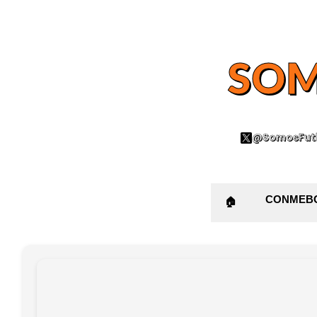
SOM
@SomosFutb
CONMEB
🏠