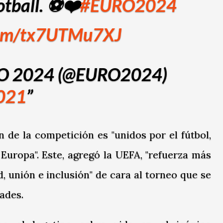
tball. ⚽️❤️
#EURO2024
.com/tx7UTMu7XJ
O 2024 (@EURO2024)
2021
n de la competición es "unidos por el fútbol,
Europa". Este, agregó la UEFA, "refuerza más
, unión e inclusión" de cara al torneo que se
ades.