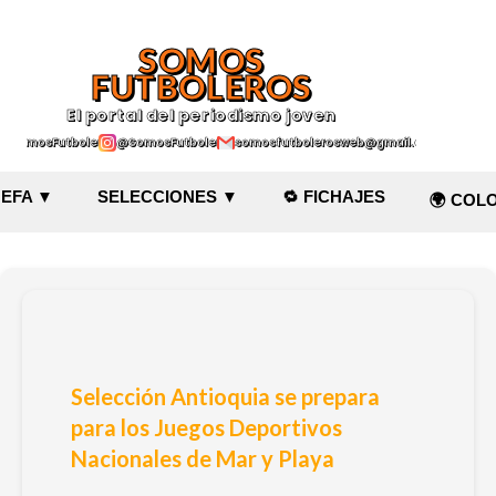
Ir al contenido principal
SOMOS
FUTBOLEROS
El portal del periodismo joven
@SomosFutboleroz
@SomosFutboleros
somosfutbolerosweb@gmail.com
EFA ▼
SELECCIONES ▼
🔁 FICHAJES
🌍 COL
Selección Antioquia se prepara
para los Juegos Deportivos
Nacionales de Mar y Playa