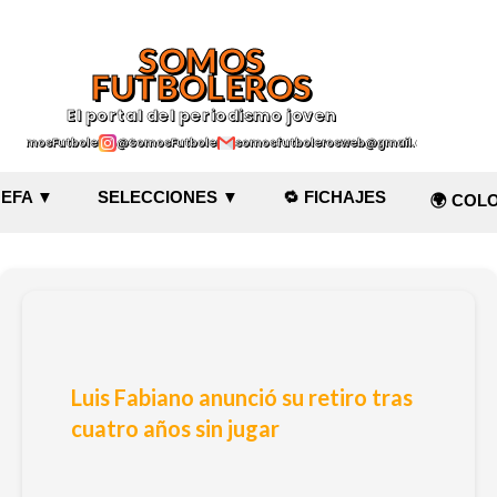
Ir al contenido principal
SOMOS
FUTBOLEROS
El portal del periodismo joven
@SomosFutboleroz
@SomosFutboleros
somosfutbolerosweb@gmail.com
EFA ▼
SELECCIONES ▼
🔁 FICHAJES
🌍 COL
Luis Fabiano anunció su retiro tras
cuatro años sin jugar