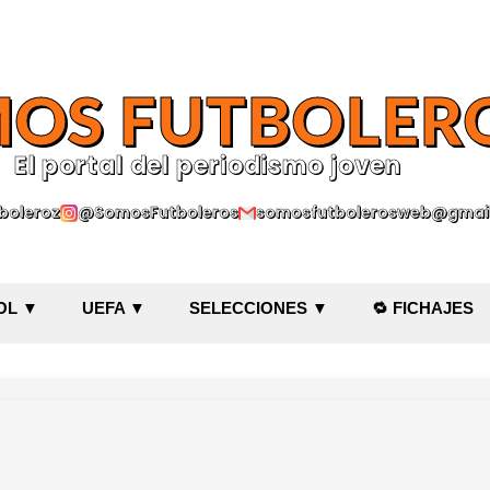
Ir al contenido principal
OS FUTBOLER
El portal del periodismo joven
oleroz
@SomosFutboleros
somosfutbolerosweb@gmai
OL ▼
UEFA ▼
SELECCIONES ▼
🔁 FICHAJES