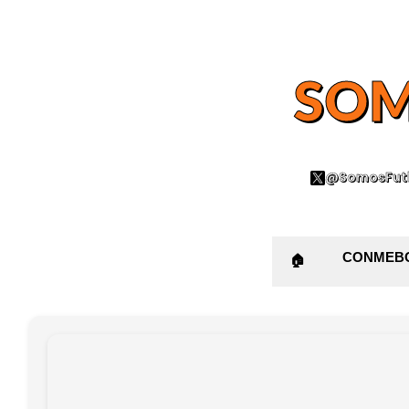
SOM
@SomosFutb
CONMEB
🏠