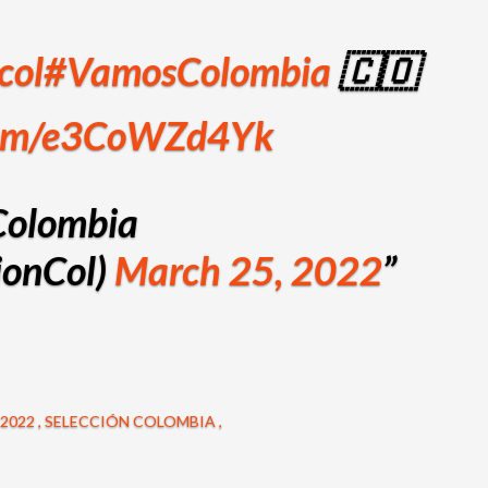
col
#VamosColombia
🇨🇴
.com/e3CoWZd4Yk
Colombia
ionCol)
March 25, 2022
 2022
SELECCIÓN COLOMBIA