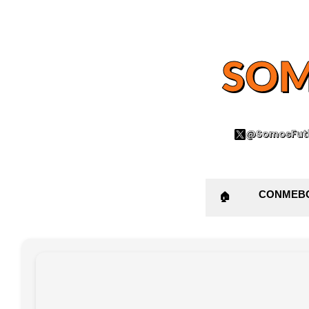
SOM
@SomosFutb
CONMEB
🏠