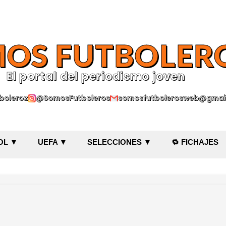
Ir al contenido principal
OS FUTBOLER
El portal del periodismo joven
oleroz
@SomosFutboleros
somosfutbolerosweb@gmai
OL ▼
UEFA ▼
SELECCIONES ▼
🔁 FICHAJES