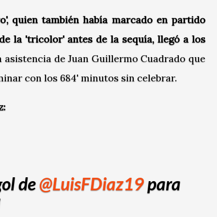
ro', quien también había marcado en partido
e la 'tricolor' antes de la sequía, llegó a los
na asistencia de Juan Guillermo Cuadrado que
inar con los 684' minutos sin celebrar.
z:
gol de
@LuisFDiaz19
para
l