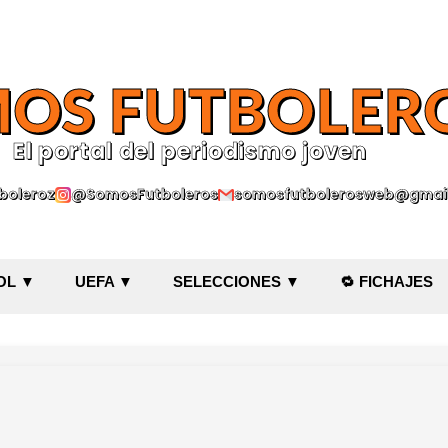
Ir al contenido principal
OS FUTBOLER
El portal del periodismo joven
oleroz
@SomosFutboleros
somosfutbolerosweb@gmai
OL ▼
UEFA ▼
SELECCIONES ▼
🔁 FICHAJES