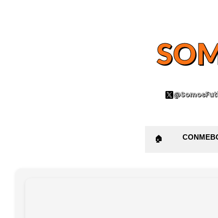
SOM
@SomosFutb
CONMEB
🏠