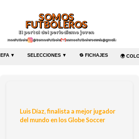
Ir al contenido principal
SOMOS
FUTBOLEROS
El portal del periodismo joven
@SomosFutboleroz
@SomosFutboleros
somosfutbolerosweb@gmail.com
EFA ▼
SELECCIONES ▼
🔁 FICHAJES
🌍 COL
Luis Díaz, finalista a mejor jugador
del mundo en los Globe Soccer