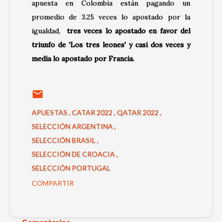
apuesta en Colombia están pagando un
promedio de 3.25 veces lo apostado por la
igualdad,
tres veces lo apostado en favor del
triunfo de 'Los tres leones' y casi dos veces y
media lo apostado por Francia.
APUESTAS
CATAR 2022
QATAR 2022
SELECCIÓN ARGENTINA
SELECCIÓN BRASIL
SELECCIÓN DE CROACIA
SELECCIÓN PORTUGAL
COMPARTIR
Comentarios