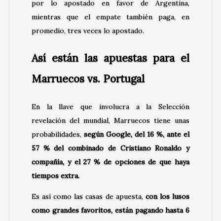
por lo apostado en favor de Argentina,
mientras que el empate también paga, en
promedio, tres veces lo apostado.
Así están las apuestas para el
Marruecos vs. Portugal
En la llave que involucra a la Selección
revelación del mundial, Marruecos tiene unas
probabilidades,
según Google, del 16 %, ante el
57 % del combinado de Cristiano Ronaldo y
compañía, y el 27 % de opciones de que haya
tiempos extra.
Es así como las casas de apuesta,
con los lusos
como grandes favoritos, están pagando hasta 6