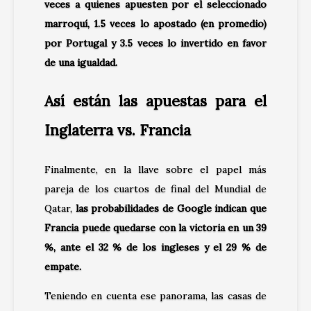
veces a quienes apuesten por el seleccionado
marroquí, 1.5 veces lo apostado (en promedio)
por Portugal y 3.5 veces lo invertido en favor
de una igualdad.
Así están las apuestas para el
Inglaterra vs. Francia
Finalmente, en la llave sobre el papel más
pareja de los cuartos de final del Mundial de
Qatar,
las probabilidades de Google indican que
Francia puede quedarse con la victoria en un 39
%, ante el 32 % de los ingleses y el 29 % de
empate.
Teniendo en cuenta ese panorama, las casas de