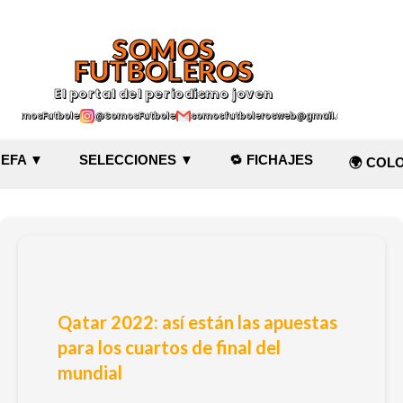
Ir al contenido principal
SOMOS
FUTBOLEROS
El portal del periodismo joven
@SomosFutboleroz
@SomosFutboleros
somosfutbolerosweb@gmail.com
EFA ▼
SELECCIONES ▼
🔁 FICHAJES
🌍 COL
Qatar 2022: así están las apuestas
para los cuartos de final del
mundial