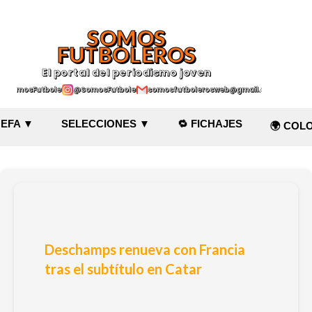
Ir al contenido principal
SOMOS
FUTBOLEROS
El portal del periodismo joven
@SomosFutboleroz
@SomosFutboleros
somosfutbolerosweb@gmail.com
EFA ▼
SELECCIONES ▼
🔁 FICHAJES
🌍 COL
Deschamps renueva con Francia
tras el subtítulo en Catar