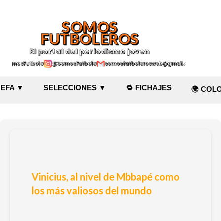
Ir al contenido principal
SOMOS
FUTBOLEROS
El portal del periodismo joven
@SomosFutboleroz
@SomosFutboleros
somosfutbolerosweb@gmail.com
EFA ▼
SELECCIONES ▼
🔁 FICHAJES
🌍 COL
Vinicius, al nivel de Mbbapé como
los más valiosos del mundo