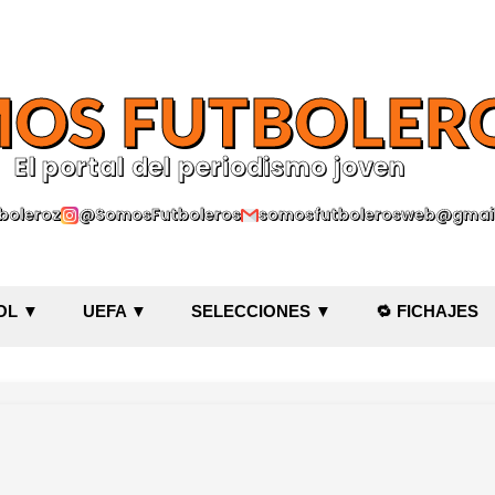
Ir al contenido principal
OS FUTBOLER
El portal del periodismo joven
oleroz
@SomosFutboleros
somosfutbolerosweb@gmai
OL ▼
UEFA ▼
SELECCIONES ▼
🔁 FICHAJES