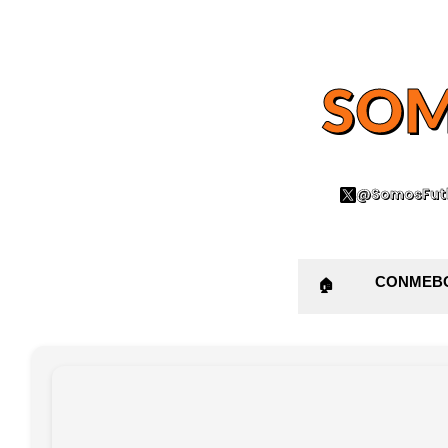
SOM
@SomosFutb
CONMEB
🏠