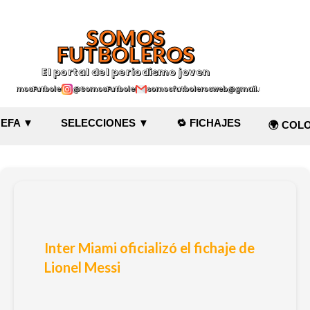
Ir al contenido principal
SOMOS
FUTBOLEROS
El portal del periodismo joven
@SomosFutboleroz
@SomosFutboleros
somosfutbolerosweb@gmail.com
EFA ▼
SELECCIONES ▼
🔁 FICHAJES
🌍 COL
Inter Miami oficializó el fichaje de
Lionel Messi