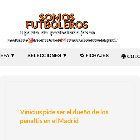
Ir al contenido principal
SOMOS
FUTBOLEROS
El portal del periodismo joven
@SomosFutboleroz
@SomosFutboleros
somosfutbolerosweb@gmail.com
EFA ▼
SELECCIONES ▼
🔁 FICHAJES
🌍 COL
Vinicius pide ser el dueño de los
penaltis en el Madrid