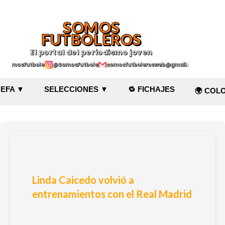
Ir al contenido principal
SOMOS
FUTBOLEROS
El portal del periodismo joven
@SomosFutboleroz
@SomosFutboleros
somosfutbolerosweb@gmail.com
EFA ▼
SELECCIONES ▼
🔁 FICHAJES
🌍 COL
Linda Caicedo volvió a
entrenamientos con el Real Madrid