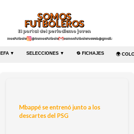
Ir al contenido principal
SOMOS
FUTBOLEROS
El portal del periodismo joven
@SomosFutboleroz
@SomosFutboleros
somosfutbolerosweb@gmail.com
EFA ▼
SELECCIONES ▼
🔁 FICHAJES
🌍 COL
Mbappé se entrenó junto a los
descartes del PSG