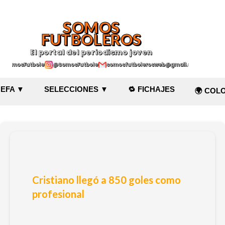
Ir al contenido principal
SOMOS
FUTBOLEROS
El portal del periodismo joven
@SomosFutboleroz
@SomosFutboleros
somosfutbolerosweb@gmail.com
EFA ▼
SELECCIONES ▼
🔁 FICHAJES
🌍 COL
Cristiano llegó a 850 goles como
profesional