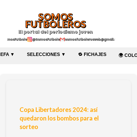
Ir al contenido principal
SOMOS
FUTBOLEROS
El portal del periodismo joven
@SomosFutboleroz
@SomosFutboleros
somosfutbolerosweb@gmail.com
EFA ▼
SELECCIONES ▼
🔁 FICHAJES
🌍 COL
Copa Libertadores 2024: así
quedaron los bombos para el
sorteo