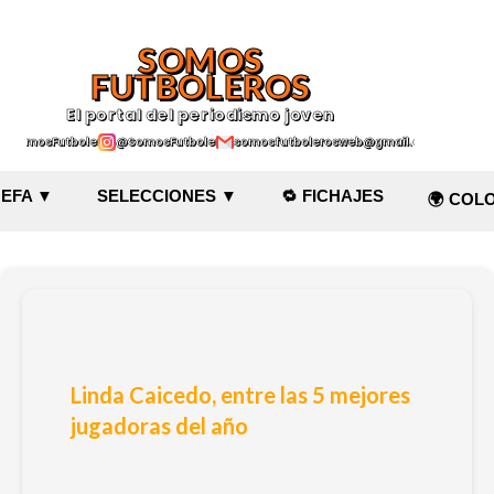
Ir al contenido principal
SOMOS
FUTBOLEROS
El portal del periodismo joven
@SomosFutboleroz
@SomosFutboleros
somosfutbolerosweb@gmail.com
EFA ▼
SELECCIONES ▼
🔁 FICHAJES
🌍 COL
Linda Caicedo, entre las 5 mejores
jugadoras del año