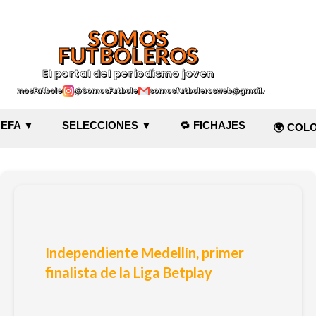
Ir al contenido principal
SOMOS
FUTBOLEROS
El portal del periodismo joven
@SomosFutboleroz
@SomosFutboleros
somosfutbolerosweb@gmail.com
EFA ▼
SELECCIONES ▼
🔁 FICHAJES
🌍 COL
Independiente Medellín, primer
finalista de la Liga Betplay