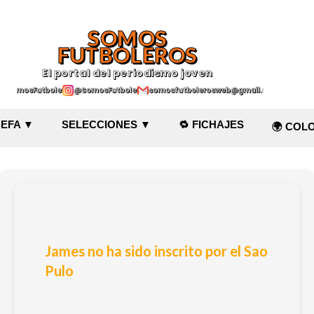
Ir al contenido principal
SOMOS
FUTBOLEROS
El portal del periodismo joven
@SomosFutboleroz
@SomosFutboleros
somosfutbolerosweb@gmail.com
EFA ▼
SELECCIONES ▼
🔁 FICHAJES
🌍 COL
James no ha sido inscrito por el Sao
Pulo