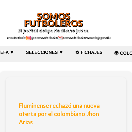
Ir al contenido principal
SOMOS
FUTBOLEROS
El portal del periodismo joven
@SomosFutboleroz
@SomosFutboleros
somosfutbolerosweb@gmail.com
EFA ▼
SELECCIONES ▼
🔁 FICHAJES
🌍 COL
Fluminense rechazó una nueva
oferta por el colombiano Jhon
Arias