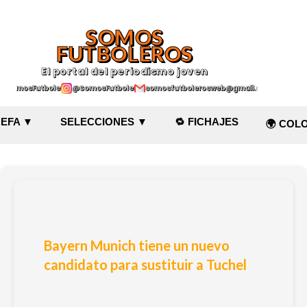
Ir al contenido principal
SOMOS
FUTBOLEROS
El portal del periodismo joven
@SomosFutboleroz
@SomosFutboleros
somosfutbolerosweb@gmail.com
EFA ▼
SELECCIONES ▼
🔁 FICHAJES
🌍 COL
Bayern Munich tiene un nuevo
candidato para sustituir a Tuchel