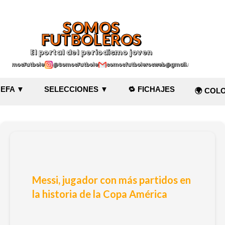
Ir al contenido principal
SOMOS
FUTBOLEROS
El portal del periodismo joven
@SomosFutboleroz
@SomosFutboleros
somosfutbolerosweb@gmail.com
EFA ▼
SELECCIONES ▼
🔁 FICHAJES
🌍 COL
Messi, jugador con más partidos en
la historia de la Copa América