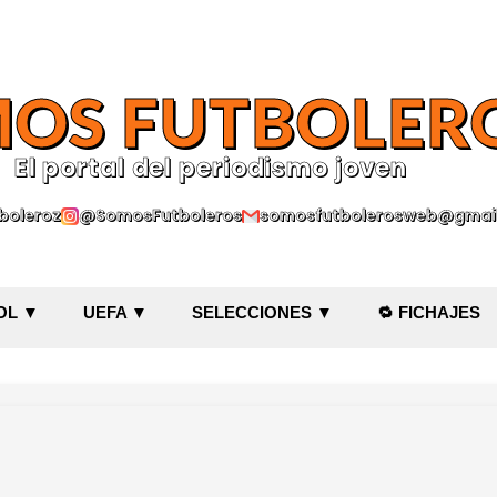
Ir al contenido principal
OS FUTBOLER
El portal del periodismo joven
oleroz
@SomosFutboleros
somosfutbolerosweb@gmai
OL ▼
UEFA ▼
SELECCIONES ▼
🔁 FICHAJES