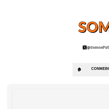
SOM
@SomosFutb
CONMEB
🏠