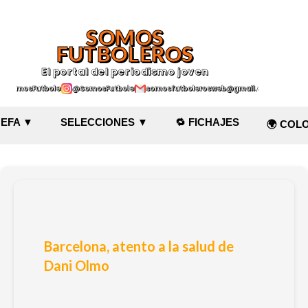
Ir al contenido principal
SOMOS
FUTBOLEROS
El portal del periodismo joven
@SomosFutboleroz
@SomosFutboleros
somosfutbolerosweb@gmail.com
EFA ▼
SELECCIONES ▼
🔁 FICHAJES
🌍 COL
Barcelona, atento a la salud de
Dani Olmo