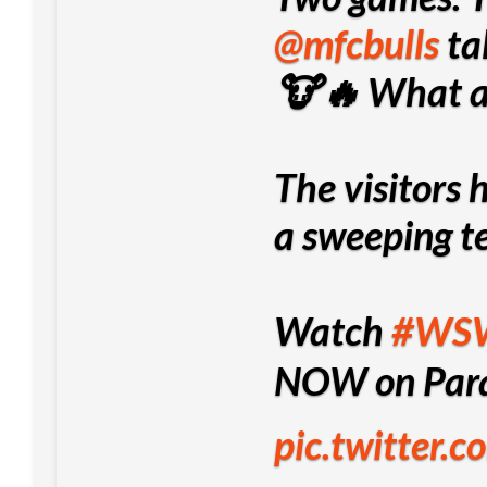
@mfcbulls
tal
🐮🔥 What a 
The visitors 
a sweeping 
Watch
#WS
NOW on Par
pic.twitter