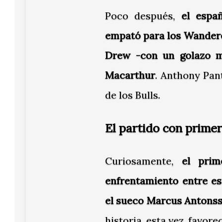
Poco después,
el espa
empató para los Wanderer
Drew -con un golazo m
Macarthur
. Anthony Pan
de los Bulls.
El partido con primer
Curiosamente,
el pri
enfrentamiento entre es
el sueco Marcus Antonss
historia, esta vez, favor