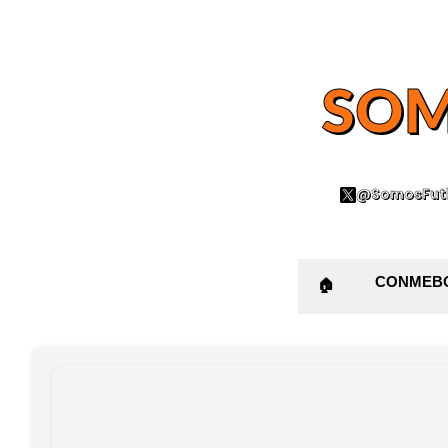
SOM
@SomosFutb
CONMEB
🏠