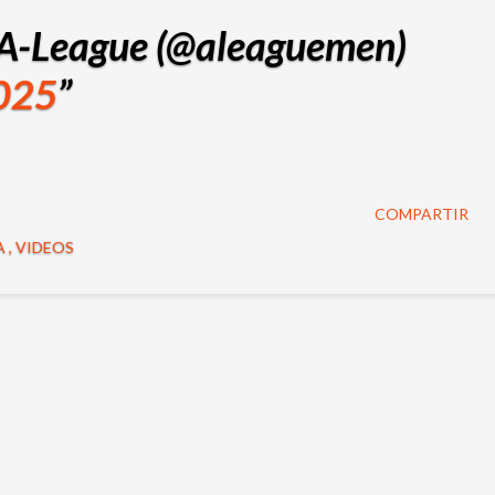
 A-League (@aleaguemen)
2025
COMPARTIR
A
VIDEOS