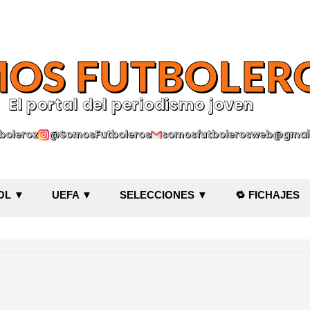
Ir al contenido principal
OS FUTBOLER
El portal del periodismo joven
oleroz
@SomosFutboleros
somosfutbolerosweb@gmai
OL ▼
UEFA ▼
SELECCIONES ▼
🔁 FICHAJES