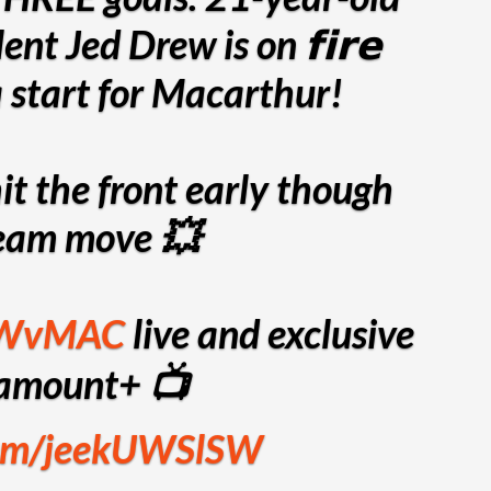
ent Jed Drew is on 𝗳𝗶𝗿𝗲
start for Macarthur!
hit the front early though
team move 💥
WvMAC
live and exclusive
amount+ 📺
.com/jeekUWSlSW