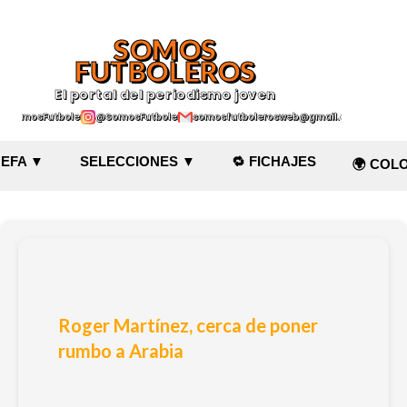
Ir al contenido principal
SOMOS
FUTBOLEROS
El portal del periodismo joven
@SomosFutboleroz
@SomosFutboleros
somosfutbolerosweb@gmail.com
EFA ▼
SELECCIONES ▼
🔁 FICHAJES
🌍 COL
Roger Martínez, cerca de poner
rumbo a Arabia