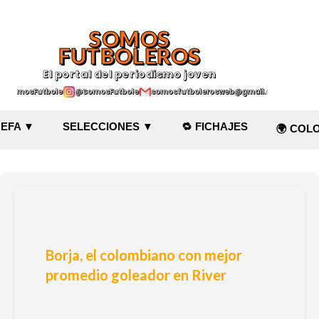
Ir al contenido principal
SOMOS
FUTBOLEROS
El portal del periodismo joven
@SomosFutboleroz
@SomosFutboleros
somosfutbolerosweb@gmail.com
EFA ▼
SELECCIONES ▼
🔁 FICHAJES
🌍 COL
Borja, el colombiano con mejor
promedio goleador en River