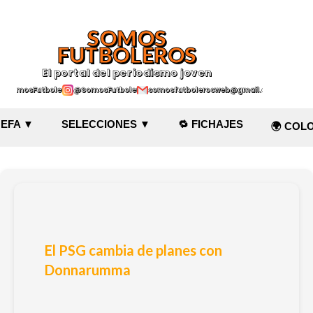
Ir al contenido principal
SOMOS
FUTBOLEROS
El portal del periodismo joven
@SomosFutboleroz
@SomosFutboleros
somosfutbolerosweb@gmail.com
EFA ▼
SELECCIONES ▼
🔁 FICHAJES
🌍 COL
El PSG cambia de planes con
Donnarumma