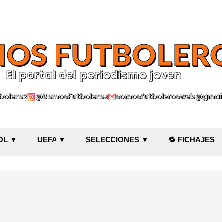
Ir al contenido principal
OS FUTBOLER
El portal del periodismo joven
oleroz
@SomosFutboleros
somosfutbolerosweb@gmai
OL ▼
UEFA ▼
SELECCIONES ▼
🔁 FICHAJES