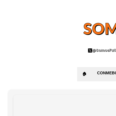
SOM
@SomosFutb
CONMEB
🏠