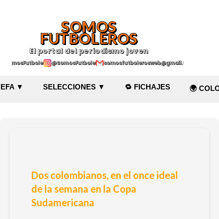
Ir al contenido principal
SOMOS
FUTBOLEROS
El portal del periodismo joven
@SomosFutboleroz
@SomosFutboleros
somosfutbolerosweb@gmail.com
EFA ▼
SELECCIONES ▼
🔁 FICHAJES
🌍 COL
Dos colombianos, en el once ideal
de la semana en la Copa
Sudamericana