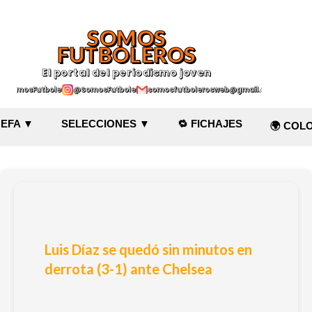
Ir al contenido principal
SOMOS
FUTBOLEROS
El portal del periodismo joven
@SomosFutboleroz
@SomosFutboleros
somosfutbolerosweb@gmail.com
EFA ▼
SELECCIONES ▼
🔁 FICHAJES
🌍 COL
Luis Díaz se quedó sin minutos en
derrota (3-1) ante Chelsea