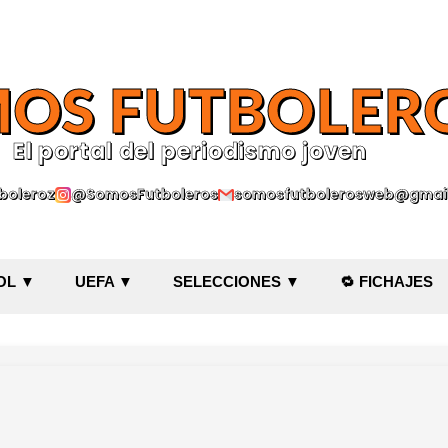
Ir al contenido principal
OS FUTBOLER
El portal del periodismo joven
oleroz
@SomosFutboleros
somosfutbolerosweb@gmai
OL ▼
UEFA ▼
SELECCIONES ▼
🔁 FICHAJES