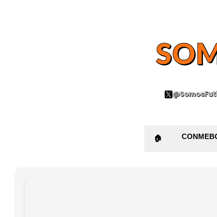
SOM
@SomosFutb
CONMEB
🏠