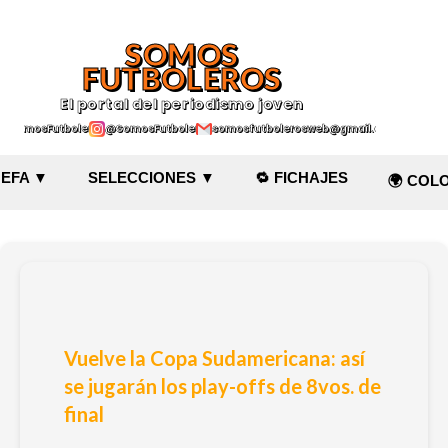
Ir al contenido principal
SOMOS
FUTBOLEROS
El portal del periodismo joven
@SomosFutboleroz
@SomosFutboleros
somosfutbolerosweb@gmail.com
EFA ▼
SELECCIONES ▼
🔁 FICHAJES
🌍 COL
Vuelve la Copa Sudamericana: así
se jugarán los play-offs de 8vos. de
final