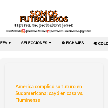
Ir al contenido principal
SOMOS
FUTBOLEROS
El portal del periodismo joven
@SomosFutboleroz
@SomosFutboleros
somosfutbolerosweb@gmail.com
EFA ▼
SELECCIONES ▼
🔁 FICHAJES
🌍 COL
América complicó su futuro en
Sudamericana: cayó en casa vs.
Fluminense