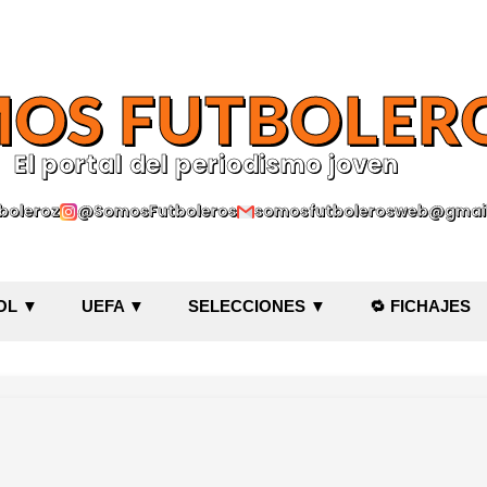
Ir al contenido principal
OS FUTBOLER
El portal del periodismo joven
oleroz
@SomosFutboleros
somosfutbolerosweb@gmai
OL ▼
UEFA ▼
SELECCIONES ▼
🔁 FICHAJES