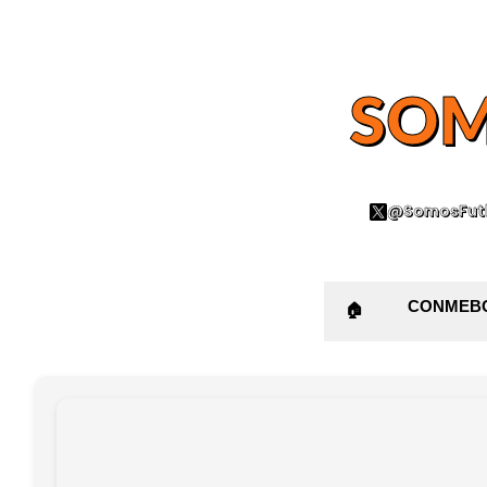
SOM
@SomosFutb
CONMEB
🏠