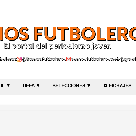
Ir al contenido principal
OS FUTBOLER
El portal del periodismo joven
oleroz
@SomosFutboleros
somosfutbolerosweb@gmai
OL ▼
UEFA ▼
SELECCIONES ▼
🔁 FICHAJES