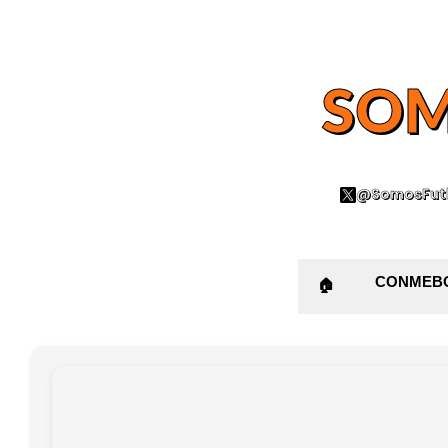
SOM
@SomosFutb
CONMEB
🏠