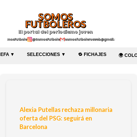
Ir al contenido principal
SOMOS
FUTBOLEROS
El portal del periodismo joven
@SomosFutboleroz
@SomosFutboleros
somosfutbolerosweb@gmail.com
EFA ▼
SELECCIONES ▼
🔁 FICHAJES
🌍 COL
Alexia Putellas rechaza millonaria
oferta del PSG: seguirá en
Barcelona