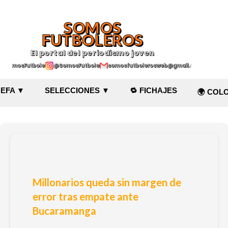
Ir al contenido principal
SOMOS
FUTBOLEROS
El portal del periodismo joven
@SomosFutboleroz
@SomosFutboleros
somosfutbolerosweb@gmail.com
EFA ▼
SELECCIONES ▼
🔁 FICHAJES
🌍 COL
Millonarios queda sin margen de
error tras empate ante
Bucaramanga