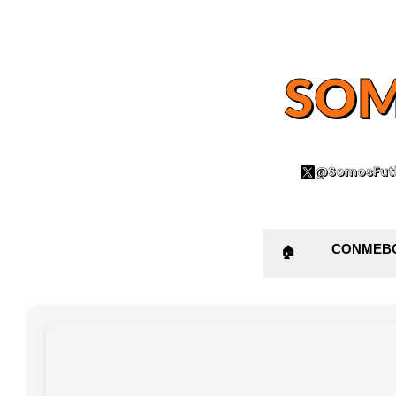
SOM
@SomosFutb
CONMEB
🏠