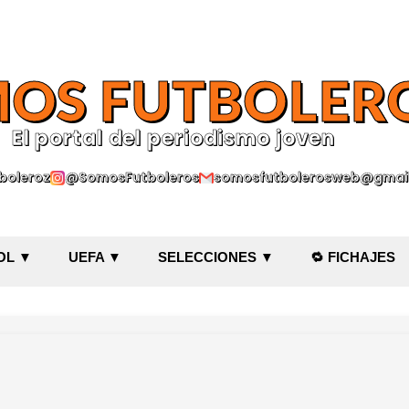
Ir al contenido principal
OS FUTBOLER
El portal del periodismo joven
oleroz
@SomosFutboleros
somosfutbolerosweb@gmai
OL ▼
UEFA ▼
SELECCIONES ▼
🔁 FICHAJES