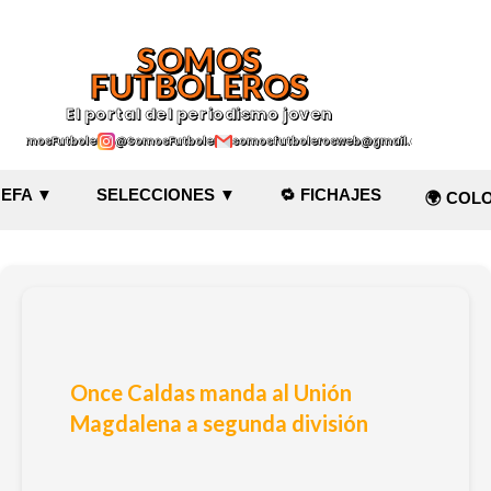
Ir al contenido principal
SOMOS
FUTBOLEROS
El portal del periodismo joven
@SomosFutboleroz
@SomosFutboleros
somosfutbolerosweb@gmail.com
EFA ▼
SELECCIONES ▼
🔁 FICHAJES
🌍 COL
Once Caldas manda al Unión
Magdalena a segunda división