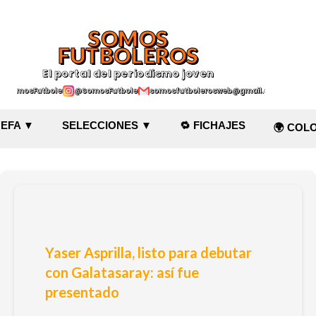
Ir al contenido principal
SOMOS
FUTBOLEROS
El portal del periodismo joven
@SomosFutboleroz
@SomosFutboleros
somosfutbolerosweb@gmail.com
EFA ▼
SELECCIONES ▼
🔁 FICHAJES
🌍 COL
Yaser Asprilla, listo para debutar
con Galatasaray: así fue
presentado