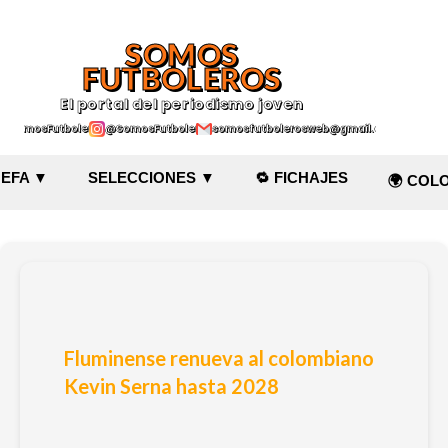
Ir al contenido principal
SOMOS
FUTBOLEROS
El portal del periodismo joven
@SomosFutboleroz
@SomosFutboleros
somosfutbolerosweb@gmail.com
EFA ▼
SELECCIONES ▼
🔁 FICHAJES
🌍 COL
Fluminense renueva al colombiano
Kevin Serna hasta 2028