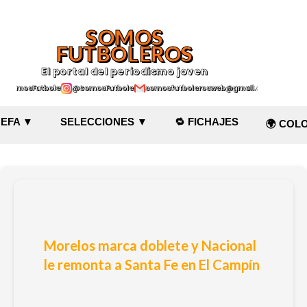
Ir al contenido principal
SOMOS
FUTBOLEROS
El portal del periodismo joven
@SomosFutboleroz
@SomosFutboleros
somosfutbolerosweb@gmail.com
EFA ▼
SELECCIONES ▼
🔁 FICHAJES
🌍 COL
Morelos marca doblete y Nacional
le remonta a Santa Fe en El Campín