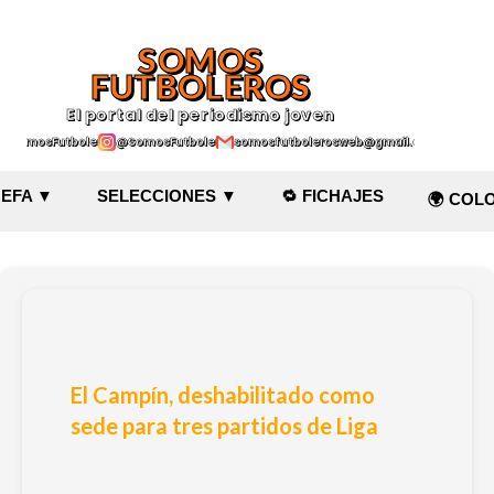
Ir al contenido principal
SOMOS
FUTBOLEROS
El portal del periodismo joven
@SomosFutboleroz
@SomosFutboleros
somosfutbolerosweb@gmail.com
EFA ▼
SELECCIONES ▼
🔁 FICHAJES
🌍 COL
El Campín, deshabilitado como
sede para tres partidos de Liga