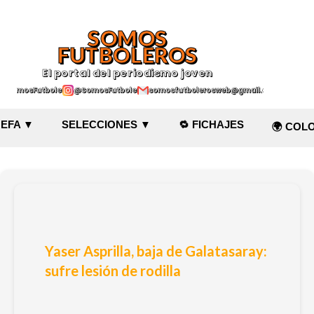
Ir al contenido principal
SOMOS
FUTBOLEROS
El portal del periodismo joven
@SomosFutboleroz
@SomosFutboleros
somosfutbolerosweb@gmail.com
EFA ▼
SELECCIONES ▼
🔁 FICHAJES
🌍 COL
Yaser Asprilla, baja de Galatasaray:
sufre lesión de rodilla