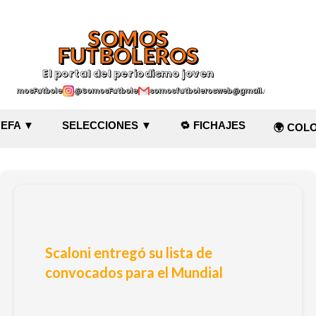
Ir al contenido principal
SOMOS
FUTBOLEROS
El portal del periodismo joven
@SomosFutboleroz
@SomosFutboleros
somosfutbolerosweb@gmail.com
EFA ▼
SELECCIONES ▼
🔁 FICHAJES
🌍 COL
Scaloni entregó su lista de
convocados para el Mundial